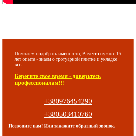
Поможем подобрать именно то, Вам что нужно. 15
лет опыта - знаем о тротуарной плитке и укладке
все.
Берегите свое время - доверьтесь
профессионалам!!!
+380976454290
+380503410760
Позвоните нам! Или закажите обратный звонок.